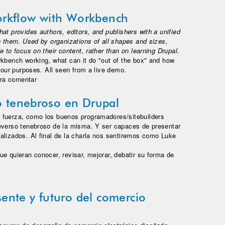
rkflow with Workbench
at provides authors, editors, and publishers with a unified
o them. Used by organizations of all shapes and sizes,
 to focus on their content, rather than on learning Drupal.
rkbench working, what can it do "out of the box" and how
e our purposes. All seen from a live demo.
low with Workbench
ra comentar
so tenebroso en Drupal
 fuerza, como los buenos programadores/sitebuilders
reverso tenebroso de la misma. Y ser capaces de presentar
alizados. Al final de la charla nos sentiremos como Luke
e quieran conocer, revisar, mejorar, debatir su forma de
tenebroso en Drupal
nte y futuro del comercio