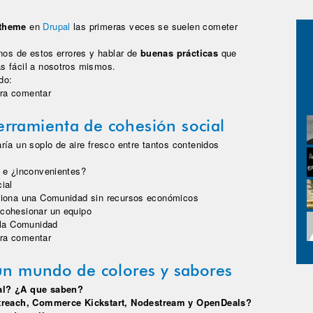
theme
en
Drupal
las primeras veces se suelen cometer
nos de estos errores y hablar de
buenas prácticas
que
s fácil a nosotros mismos.
do:
ra comentar
rramienta de cohesión social
ría un soplo de aire fresco entre tantos contenidos
s e ¿inconvenientes?
ial
stiona una Comunidad sin recursos económicos
cohesionar un equipo
 la Comunidad
amienta de cohesión social
ra comentar
 un mundo de colores y sabores
pal? ¿A que saben?
reach, Commerce Kickstart, Nodestream y OpenDeals?