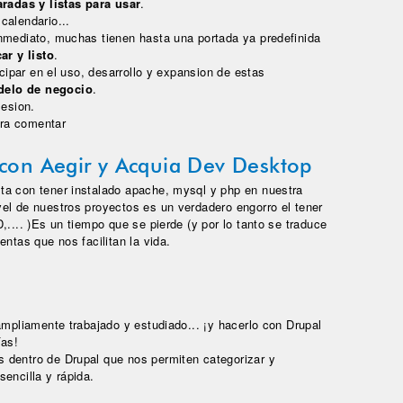
radas y listas para usar
.
calendario...
nmediato, muchas tienen hasta una portada ya predefinida
ar y listo
.
icipar en el uso, desarrollo y expansion de estas
delo de negocio
.
esion.
 mundo de colores y sabores
ra comentar
 con Aegir y Acquia Dev Desktop
ta con tener instalado apache, mysql y php en nuestra
el de nuestros proyectos es un verdadero engorro el tener
,.... )Es un tiempo que se pierde (y por lo tanto se traduce
entas que nos facilitan la vida.
on Aegir y Acquia Dev Desktop
ampliamente trabajado y estudiado... ¡y hacerlo con Drupal
ías!
 dentro de Drupal que nos permiten categorizar y
encilla y rápida.