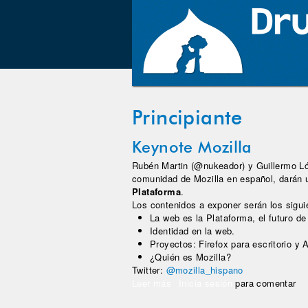
Principiante
Keynote Mozilla
Rubén Martin (@nukeador) y Guillermo Ló
comunidad de Mozilla en español, darán
Plataforma
.
Los contenidos a exponer serán los sigui
La web es la Plataforma, el futuro d
Identidad en la web.
Proyectos: Firefox para escritorio y 
¿Quién es Mozilla?
Twitter:
@mozilla_hispano
Leer más
sobre Keynote Mozilla
Inicia sesión
para comentar