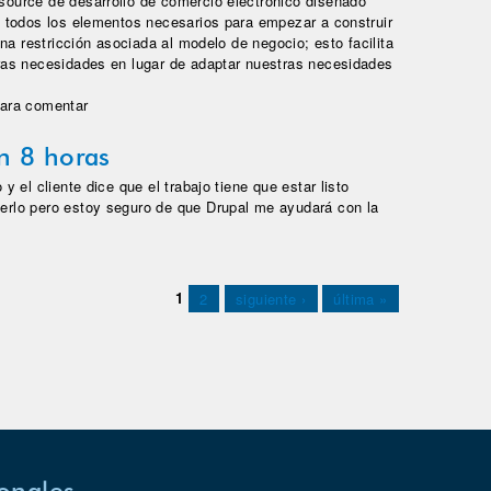
urce de desarrollo de comercio electrónico diseñado
 todos los elementos necesarios para empezar a construir
na restricción asociada al modelo de negocio; esto facilita
as necesidades en lugar de adaptar nuestras necesidades
e y futuro del comercio electrónico con Drupal
ara comentar
n 8 horas
 el cliente dice que el trabajo tiene que estar listo
rlo pero estoy seguro de que Drupal me ayudará con la
 horas
1
2
siguiente ›
última »