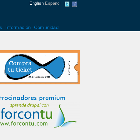
English
Español
s
Información
Comunidad
trocinadores premium