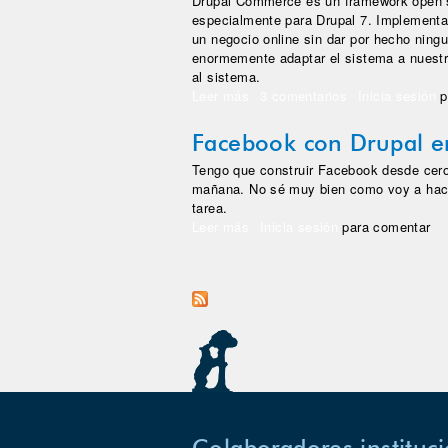
Drupal Commerce es un framework open so
especialmente para Drupal 7. Implementa
un negocio online sin dar por hecho ningu
enormemente adaptar el sistema a nuestr
al sistema.
Leer más
sobre Drupal Commerce: Present
3 comentarios
Inicia sesión
p
Facebook con Drupal e
Tengo que construir Facebook desde cero y
mañana. No sé muy bien como voy a hace
tarea.
Leer más
sobre Facebook con Drupal en 8
Inicia sesión
para comentar
Páginas