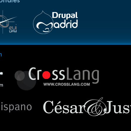
ionales
m