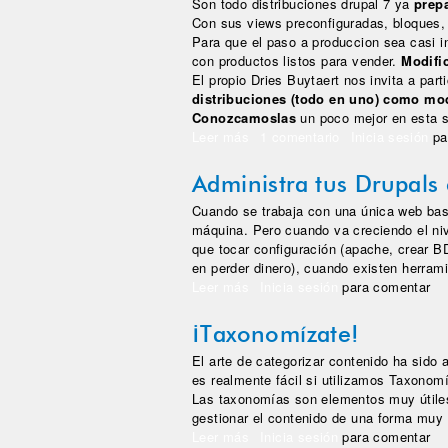
Son todo distribuciones drupal 7 ya
prepa
Con sus views preconfiguradas, bloques, 
Para que el paso a produccion sea casi i
con productos listos para vender.
Modific
El propio Dries Buytaert nos invita a part
distribuciones (todo en uno) como mo
Conozcamoslas
un poco mejor en esta s
Leer más
sobre Distribuciones drupal: un
1 comentario
Inicia sesión
pa
Administra tus Drupals
Cuando se trabaja con una única web bas
máquina. Pero cuando va creciendo el niv
que tocar configuración (apache, crear BD
en perder dinero), cuando existen herrami
Leer más
sobre Administra tus Drupals c
Inicia sesión
para comentar
¡Taxonomízate!
El arte de categorizar contenido ha sido 
es realmente fácil si utilizamos Taxonom
Las taxonomías son elementos muy útiles
gestionar el contenido de una forma muy s
Leer más
sobre ¡Taxonomízate!
Inicia sesión
para comentar