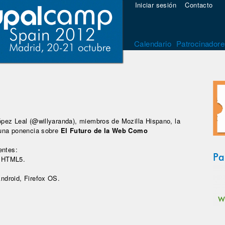
Iniciar sesión
Contacto
Calendario
Patrocinadore
pez Leal (@willyaranda), miembros de Mozilla Hispano, la
 una ponencia sobre
El Futuro de la Web Como
entes:
Pa
e HTML5.
Android, Firefox OS.