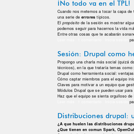
¡No todo va en el TPL!
Cuando nos metemos a tocar la capa de
una serie de
errores
típicos.
El
propósito
de la sesión es mostrar algu
podemos seguir para hacernos la vida má
Entre otras cosas que te acabarán sonan
Leer más
sobre ¡No todo va en el TPL!
1 comentario
Inicia sesión
pa
Sesión: Drupal como he
Propongo una charla más social (quizá da
técnicos), en la que trataría temas como:
Drupal como herramienta social: ventaja
Cómo captar miembros para el equipo inic
Claves para motivar a un equipo que ge
Módulos Drupal que se pueden usar para 
Haz que el equipo se sienta orgulloso de
Leer más
sobre Sesión: Drupal como herr
1 comentario
Inicia sesión
pa
Distribuciones drupal:
¿A que huelen las distribuciones dru
¿Que tienen en comun Spark, OpenOut