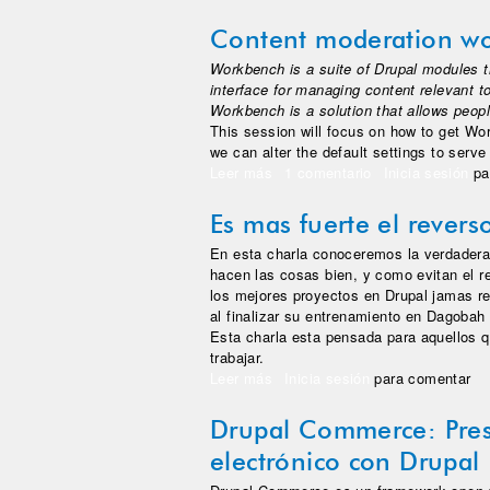
Content moderation wo
Workbench is a suite of Drupal modules th
interface for managing content relevant t
Workbench is a solution that allows people
This session will focus on how to get Wo
we can alter the default settings to serv
Leer más
sobre Content moderation workf
1 comentario
Inicia sesión
pa
Es mas fuerte el rever
En esta charla conoceremos la verdadera
hacen las cosas bien, y como evitan el 
los mejores proyectos en Drupal jamas re
al finalizar su entrenamiento en Dagobah
Esta charla esta pensada para aquellos qu
trabajar.
Leer más
sobre Es mas fuerte el reverso 
Inicia sesión
para comentar
Drupal Commerce: Prese
electrónico con Drupal