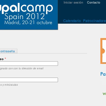
Iniciar sesión
Contacto
Calendario
Patrocinadore
contraseña
reo
*
ignado con con tu dirección de email
Pa
as y minúsculas