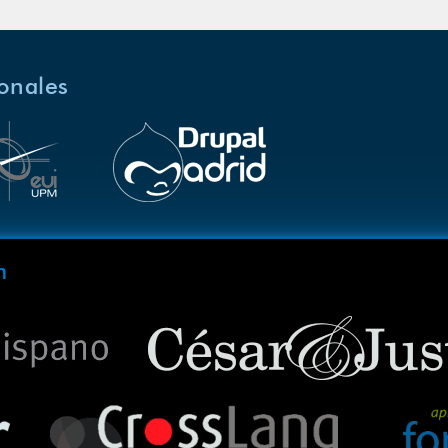
ionales
m