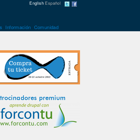
English
Español
s
Información
Comunidad
trocinadores premium