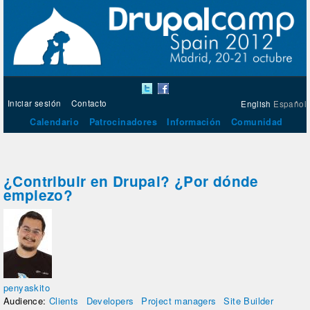
Iniciar sesión
Contacto
English
Español
Calendario
Patrocinadores
Información
Comunidad
¿Contribuir en Drupal? ¿Por dónde
empiezo?
penyaskito
Audience:
Clients
Developers
Project managers
Site Builder