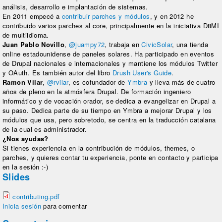
análisis, desarrollo e implantación de sistemas.
En 2011 empecé a
contribuir parches y módulos
, y en 2012 he
contribuido varios parches al core, principalmente en la iniciativa D8MI
de multiidioma.
Juan Pablo Novillo
,
@juampy72
, trabaja en
CivicSolar
, una tienda
online estadounidense de paneles solares. Ha participado en eventos
de Drupal nacionales e internacionales y mantiene los módulos Twitter
y OAuth. Es también autor del libro
Drush User's Guide
.
Ramon Vilar
,
@rvilar
, es cofundador de
Ymbra
y lleva más de cuatro
años de pleno en la atmósfera Drupal. De formación ingeniero
informático y de vocación orador, se dedica a evangelizar en Drupal a
su paso. Dedica parte de su tiempo en Ymbra a mejorar Drupal y los
módulos que usa, pero sobretodo, se centra en la traducción catalana
de la cual es administrador.
¿Nos ayudas?
Si tienes experiencia en la contribución de módulos, themes, o
parches, y quieres contar tu experiencia, ponte en contacto y participa
en la sesión :-)
Slides
contributing.pdf
Inicia sesión
para comentar